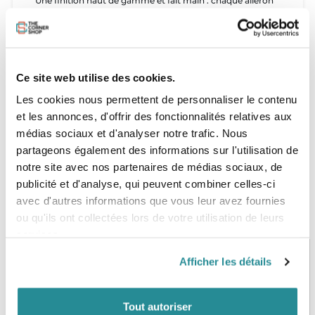
Une finition haut de gamme et fait main : chaque aileron
est différent car le tissu est posé à la main.
Tailles et poids
S : 55 à 65 kg
Ce site web utilise des cookies.
M : 65 à 75 kg
L : 75 à 90 kg
Les cookies nous permettent de personnaliser le contenu
et les annonces, d'offrir des fonctionnalités relatives aux
médias sociaux et d'analyser notre trafic. Nous
partageons également des informations sur l'utilisation de
notre site avec nos partenaires de médias sociaux, de
publicité et d'analyse, qui peuvent combiner celles-ci
avec d'autres informations que vous leur avez fournies
ou qu'ils ont collectées lors de votre utilisation de leurs
services.
Afficher les détails
PAIEMENT SÉCURISÉ
STOCK EN TEMPS RÉEL
CB, VISA, Mastercard, ALMA
Plus de 5000 produits en stock
Tout autoriser