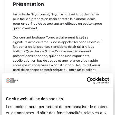
Présentation
Inspirée de l'Hydronaut, l'Hydroshort est tout de même
plus facile à prendre en main et reste la planche idéale
pour un surf rapide et tout autant efficace en petite vague
qu'en overhead.
Concernant le shape, Tomo a clairement laissé sa
signature avec ce fameux nose appelé "Torpedo Nose" qui
fait parler de lui pour ses transitions éclair rail à rail. Le
bottom Quad Inside Single Concave est également
présent dans ce shape, qui donne une importante
accélération en bas de vague et une relance ultra rapide
après vos manoeuvres. La construction Helium fait aussi
parti de ce shape caractéristique qui offre un excellent
feeling pied board grâce à sa construction robuste mais à
la fois super légère. On retrouve donc la flexibilité d'une
board PU avec la légèreté d'une EPS.
Vous l'aurez compris, Tomo a travaillé sur cette
Hydroshort afin qu'elle réponde aussi bien dans des
Ce site web utilise des cookies.
conditions on shores que dans du 2m glassy !
Les cookies nous permettent de personnaliser le contenu
Caractéristiques
et les annonces, d'offrir des fonctionnalités relatives aux