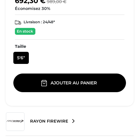
692,30 €
989,00 €
Économisez 30%
Livraison :
24/48*
En stock
Taille
5'6"
AJOUTER AU PANIER
RAYON FIREWIRE