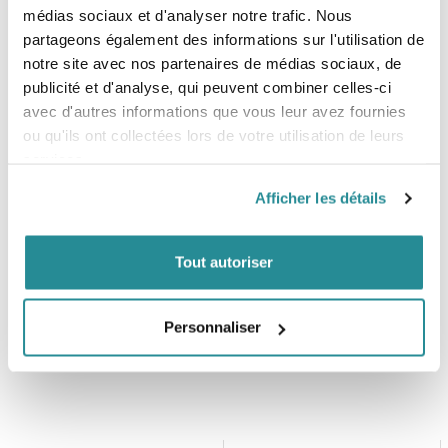
médias sociaux et d'analyser notre trafic. Nous
Vague : Entre 80cm et 1,50m
partageons également des informations sur l'utilisation de
Epoxy bio résine
notre site avec nos partenaires de médias sociaux, de
Helium Technology
Tri-Quad (5 Boîtiers)
publicité et d'analyse, qui peuvent combiner celles-ci
Boitier FCS II
avec d'autres informations que vous leur avez fournies
Dérives non fournies
ou qu'ils ont collectées lors de votre utilisation de leurs
Tailles
services.
Afficher les détails
5'4'' X 18 1/16'' X 2 3/16'' - 22.8L
5'6'' X 18 9/16" X 2 5/16"- 25.5L
Tout autoriser
Personnaliser