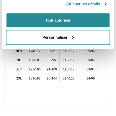
Afficher les détails
M
175-180
70-77
99-104
79-84
MT
185-191
73-82
99-104
79-84
Tout autoriser
LS
171-177
73-82
104-110
84-89
L
178-183
77-86
104-110
84-89
Personnaliser
LT
188-193
82-91
104-110
84-89
XLS
174-179
82-91
110-117
89-94
XL
180-185
86-95
110-117
89-94
XLT
191-196
91-100
110-117
89-94
2XL
183-188
95-104
117-123
94-99