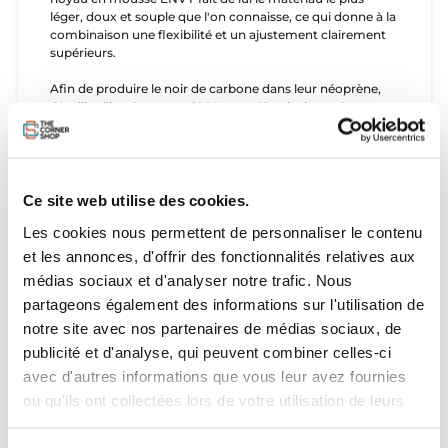
léger, doux et souple que l'on connaisse, ce qui donne à la
combinaison une flexibilité et un ajustement clairement
supérieurs.
Afin de produire le noir de carbone dans leur néoprène,
O'neill utilise des pneus 100% recyclés, ainsi que du
néoprène à base de calcaire et une colle de stratification
écologique sans solvant faite 100% à base d'eau.
Guide des tailles
Ce site web utilise des cookies.
Hauteur
Poids
Poitrine
Tour de taille
Taille
(cm)
(kg)
(cm)
(cm)
Les cookies nous permettent de personnaliser le contenu
et les annonces, d'offrir des fonctionnalités relatives aux
2XS
168-173
52-59
90-93
70-72
médias sociaux et d'analyser notre trafic. Nous
XS
170-175
57-64
93-95
72-75
partageons également des informations sur l'utilisation de
notre site avec nos partenaires de médias sociaux, de
SS
166-171
59-68
95-99
75-79
publicité et d'analyse, qui peuvent combiner celles-ci
S
173-178
61-70
95-99
75-79
avec d'autres informations que vous leur avez fournies
ou qu'ils ont collectées lors de votre utilisation de leurs
ST
183-188
66-75
95-99
75-79
services.
MS
169-174
66-75
99-104
79-84