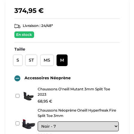
374,95 €
Livraison :
24/48*
En stock
Taille
S
ST
MS
M

Accessoires Néoprène
Chaussons O'neill Mutant 3mm Split Toe
2023
68,95 €
Chaussons Néoprène Oneill Hyperfreak Fire
Split Toe 3mm