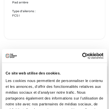
Pad arrière
Type d'ailerons :
FCS I
Ce site web utilise des cookies.
Les cookies nous permettent de personnaliser le contenu
PAIEMENT SÉCURISÉ
STOCK EN TEMPS RÉEL
et les annonces, d'offrir des fonctionnalités relatives aux
CB, VISA, Mastercard, ALMA
Plus de 5000 produits en stock
médias sociaux et d'analyser notre trafic. Nous
partageons également des informations sur l'utilisation de
notre site avec nos partenaires de médias sociaux, de