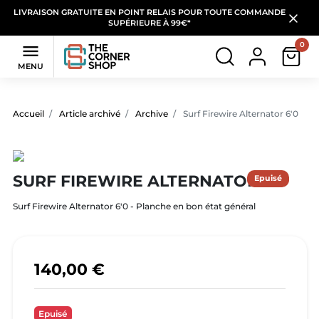
LIVRAISON GRATUITE EN POINT RELAIS POUR TOUTE COMMANDE
SUPÉRIEURE À 99€*
0

MENU
Accueil
Article archivé
Archive
Surf Firewire Alternator 6'0
SURF FIREWIRE ALTERNATOR 6'0
Epuisé
Surf Firewire Alternator 6'0 - Planche en bon état général
140,00 €
Epuisé