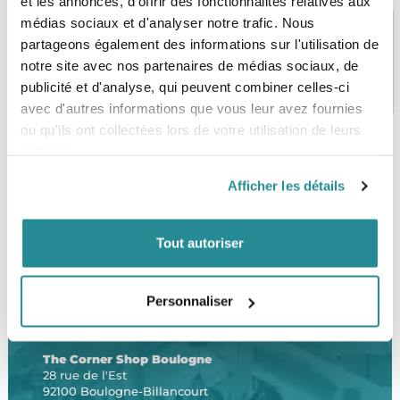
et les annonces, d'offrir des fonctionnalités relatives aux
médias sociaux et d'analyser notre trafic. Nous
partageons également des informations sur l'utilisation de
notre site avec nos partenaires de médias sociaux, de
PAIEMENT SÉCURISÉ
STOCK EN TEMPS RÉEL
publicité et d'analyse, qui peuvent combiner celles-ci
CB, VISA, Mastercard, ALMA
Plus de 5000 produits en stock
avec d'autres informations que vous leur avez fournies
ou qu'ils ont collectées lors de votre utilisation de leurs
services.
SERVICE CLIENT
FRAIS DE PORT OFFERTS
Afficher les détails
Une équipe de passionnés
À partir de 99€ d’achat*
Tout autoriser
Personnaliser
LE SHOP
The Corner Shop Boulogne
28 rue de l'Est
92100 Boulogne-Billancourt