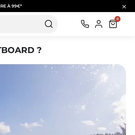
RE À 99€*
0
TBOARD ?