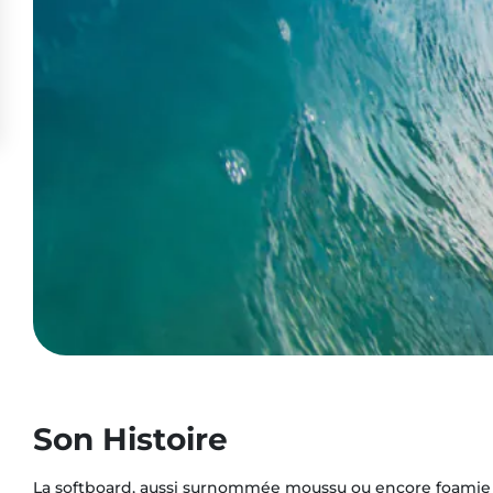
Son Histoire
La softboard, aussi surnommée moussu ou encore foamie