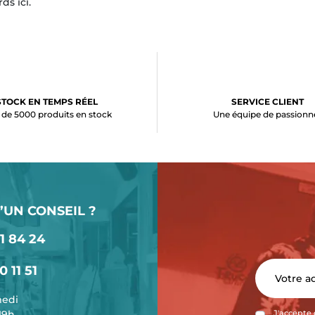
ds ici.
STOCK EN TEMPS RÉEL
SERVICE CLIENT
 de 5000 produits en stock
Une équipe de passionn
’UN CONSEIL ?
1 84 24
0 11 51
medi
-19h
J'accepte 