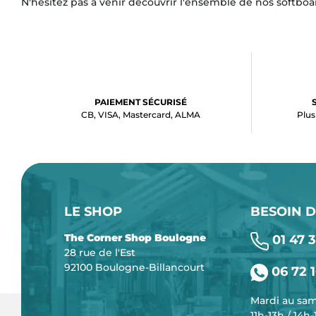
N'hésitez pas à venir découvrir l'ensemble de nos softboar
PAIEMENT SÉCURISÉ
CB, VISA, Mastercard, ALMA
Plus
LE SHOP
BESOIN D
The Corner Shop Boulogne
01 47 3
28 rue de l'Est
92100 Boulogne-Billancourt
06 72 1
Mardi au sa
11h-13h / 14h