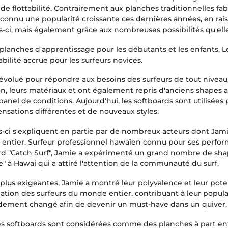
e flottabilité. Contrairement aux planches traditionnelles fab
nt connu une popularité croissante ces dernières années, en r
-ci, mais également grâce aux nombreuses possibilités qu'elle
planches d'apprentissage pour les débutants et les enfants. 
bilité accrue pour les surfeurs novices.
t évolué pour répondre aux besoins des surfeurs de tout nivea
on, leurs matériaux et ont également repris d'anciens shapes a
el de conditions. Aujourd'hui, les softboards sont utilisées p
nsations différentes et de nouveaux styles.
es-ci s'expliquent en partie par de nombreux acteurs dont Jam
 entier. Surfeur professionnel hawaïen connu pour ses perfor
 "Catch Surf", Jamie a expérimenté un grand nombre de shapes 
 à Hawai qui a attiré l'attention de la communauté du surf.
plus exigeantes, Jamie a montré leur polyvalence et leur pote
ination des surfeurs du monde entier, contribuant à leur popula
ement changé afin de devenir un must-have dans un quiver.
les softboards sont considérées comme des planches à part en