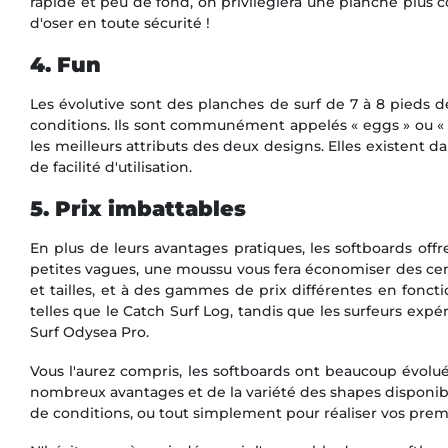
rapide et peu de fond, on privilégiera une planche plus
d'oser en toute sécurité !
4. Fun
Les évolutive sont des planches de surf de 7 à 8 pieds d
conditions. Ils sont communément appelés « eggs » ou « 
les meilleurs attributs des deux designs. Elles existent d
de facilité d'utilisation.
5. Prix imbattables
En plus de leurs avantages pratiques, les softboards off
petites vagues, une moussu vous fera économiser des cent
et tailles, et à des gammes de prix différentes en fonc
telles que le Catch Surf Log, tandis que les surfeurs e
Surf Odysea Pro.
Vous l'aurez compris, les softboards ont beaucoup évolu
nombreux avantages et de la variété des shapes disponib
de conditions, ou tout simplement pour réaliser vos premi