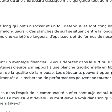
 courte qu'une shortboard classique mais qui garde tout de
e long qui ont un rocker et un foil détendus, et sont conçues
mi-longueurs ». Ces planches de surf se situent entre la lo
ans une variété de largeurs, d'épaisseurs et de formes de nose
rent un avantage financier. Si vous débutez dans le surf ou 
aines d’euros par rapport à une planche traditionnelle en fibr
tion de la qualité de la mousse. Les débutants peuvent opter
xpérimentés à la recherche de performances peuvent se tourner
ées dans l'esprit de la communauté surf et sont aujourd'hui b
les. Le moussu est devenu un must-have à avoir dans son qu
ers take-off.