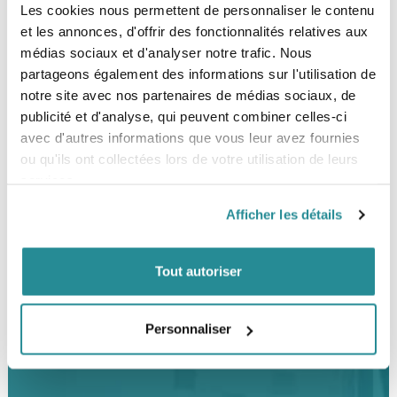
Les cookies nous permettent de personnaliser le contenu
The Corner Shop Boulogne
et les annonces, d'offrir des fonctionnalités relatives aux
28 rue de l'Est
médias sociaux et d'analyser notre trafic. Nous
92100 Boulogne-Billancourt
partageons également des informations sur l'utilisation de
notre site avec nos partenaires de médias sociaux, de
LOCALISER
publicité et d'analyse, qui peuvent combiner celles-ci
avec d'autres informations que vous leur avez fournies
ou qu'ils ont collectées lors de votre utilisation de leurs
BESOIN D’UN CONSEIL ?
services.
01 47 31 84 24
Afficher les détails
06 72 10 11 51
Tout autoriser
Mardi au samedi
11h-13h / 14h-19h
Personnaliser
NOUS-CONTACTER