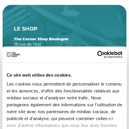
LE SHOP
The Corner Shop Boulogne
28 rue de l'Est
92100 Boulogne-Billancourt
LOCALISER
Ce site web utilise des cookies.
Les cookies nous permettent de personnaliser le contenu
BESOIN D’UN CONSEIL ?
et les annonces, d'offrir des fonctionnalités relatives aux
médias sociaux et d'analyser notre trafic. Nous
01 47 31 84 24
partageons également des informations sur l'utilisation de
notre site avec nos partenaires de médias sociaux, de
06 72 10 11 51
publicité et d'analyse, qui peuvent combiner celles-ci
Mardi au samedi
avec d'autres informations que vous leur avez fournies
11h-13h / 14h-19h