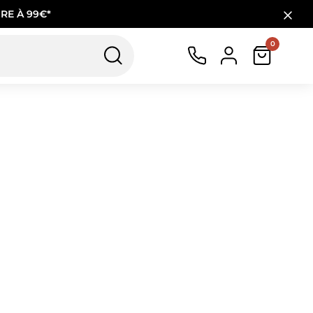
RE À 99€*
0