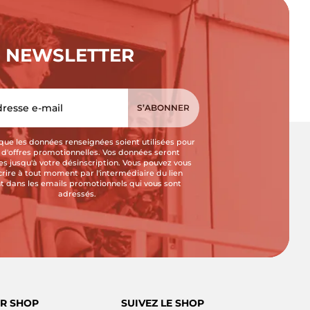
NEWSLETTER
que les données renseignées soient utilisées pour
i d'offres promotionnelles. Vos données seront
s jusqu'à votre désinscription. Vous pouvez vous
crire à tout moment par l'intermédiaire du lien
t dans les emails promotionnels qui vous sont
adressés.
R SHOP
SUIVEZ LE SHOP