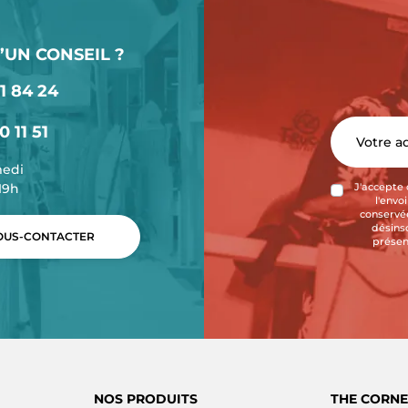
’UN CONSEIL ?
1 84 24
0 11 51
medi
-19h
J'accepte 
l'envo
conservée
désins
US-CONTACTER
présen
NOS PRODUITS
THE CORNE