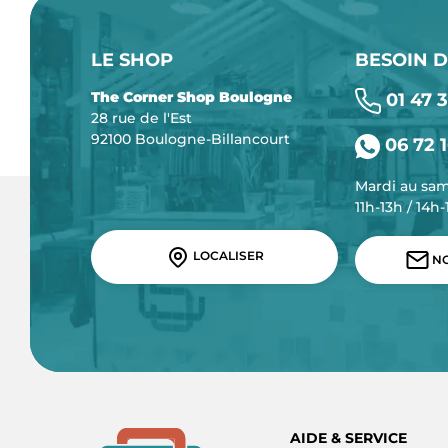
LE SHOP
BESOIN D
The Corner Shop Boulogne
01 47 3
28 rue de l'Est
92100 Boulogne-Billancourt
06 72 1
Mardi au sa
11h-13h / 14h
LOCALISER
NO
AIDE & SERVICE