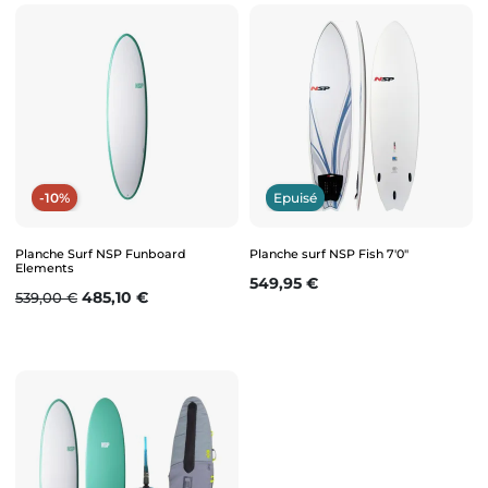
-10%
Epuisé
Planche Surf NSP Funboard
Planche surf NSP Fish 7'0"
Elements
Prix
549,95 €
Prix de base
Prix
485,10 €
539,00 €