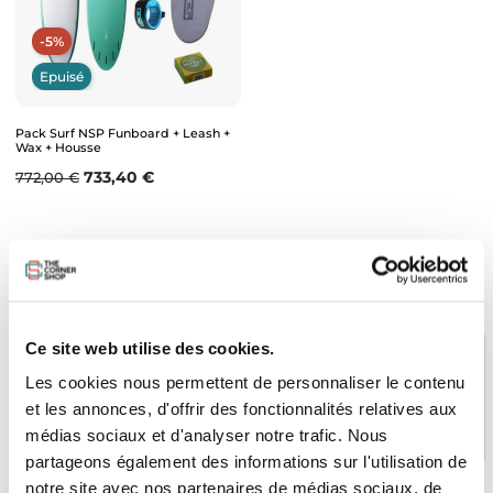
-5%
Epuisé
Pack Surf NSP Funboard + Leash +
Wax + Housse
Prix de base
Prix
733,40 €
772,00 €
RETOUR EN HAUT
Ce site web utilise des cookies.
Les cookies nous permettent de personnaliser le contenu
et les annonces, d'offrir des fonctionnalités relatives aux
PAIEMENT SÉCURISÉ
STOCK EN TEMPS RÉEL
CB, VISA, Mastercard, ALMA
Plus de 5000 produits en stock
médias sociaux et d'analyser notre trafic. Nous
partageons également des informations sur l'utilisation de
notre site avec nos partenaires de médias sociaux, de