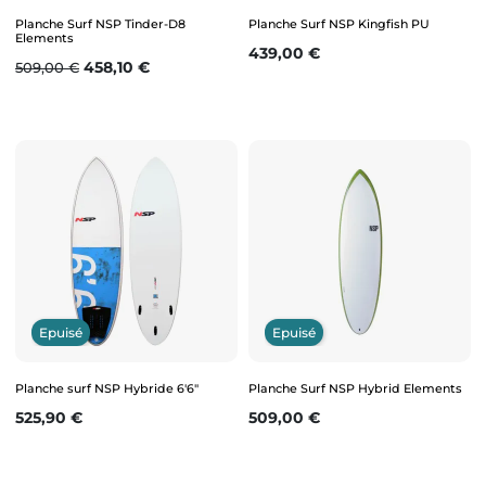
Planche Surf NSP Tinder-D8
Planche Surf NSP Kingfish PU
Elements
Prix
439,00 €
Prix de base
Prix
458,10 €
509,00 €
Epuisé
Epuisé
Planche surf NSP Hybride 6'6"
Planche Surf NSP Hybrid Elements
Prix
Prix
525,90 €
509,00 €