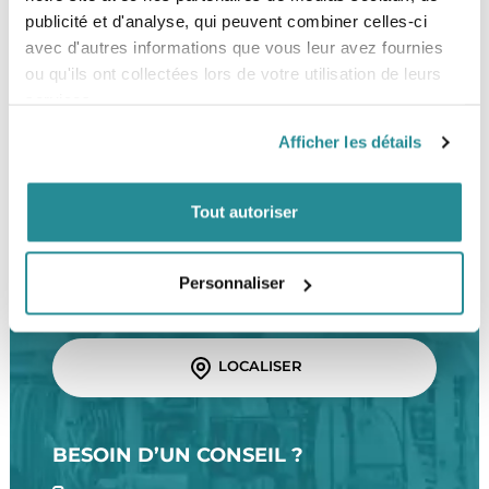
publicité et d'analyse, qui peuvent combiner celles-ci
SERVICE CLIENT
FRAIS DE PORT OFFERTS
avec d'autres informations que vous leur avez fournies
Une équipe de passionnés
À partir de 99€ d’achat*
ou qu'ils ont collectées lors de votre utilisation de leurs
services.
Afficher les détails
Tout autoriser
LE SHOP
The Corner Shop Boulogne
Personnaliser
28 rue de l'Est
92100 Boulogne-Billancourt
LOCALISER
BESOIN D’UN CONSEIL ?