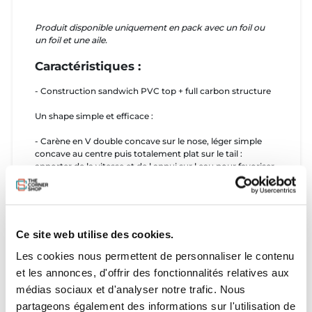
Produit disponible uniquement en pack avec un foil ou
un foil et une aile.
Caractéristiques :
- Construction sandwich PVC top + full carbon structure
Un shape simple et efficace :
- Carène en V double concave sur le nose, léger simple
concave au centre puis totalement plat sur le tail :
apporter de la vitesse et de l appui sur l eau pour favoriser
un décollage facile et rapide.
- Rocker progressif pour favoriser la glisse.
- Utilisation facile sur les plans d eau agités, touchettes en
douceur sans a coup grâce a un travail de carène optimisé
dans les zones de contact et aux Beveled Rails
Ce site web utilise des cookies.
- Pont concave pour abaisser le centre de gravité et
gagner en contrôle.
Les cookies nous permettent de personnaliser le contenu
- Double rail US.
et les annonces, d'offrir des fonctionnalités relatives aux
- Poignée de portage côté carène.
médias sociaux et d'analyser notre trafic. Nous
- Valve de décompression Gore-Tex.
- Pad intégral.
partageons également des informations sur l'utilisation de