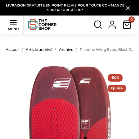
LIVRAISON GRATUITE EN POINT RELAIS POUR TOUTE COMMANDE
SUPÉRIEURE À 99€*
0

MENU
Accueil
Article archivé
Archive
Planche Wing Evera Blast Carb
-50%
Epuisé