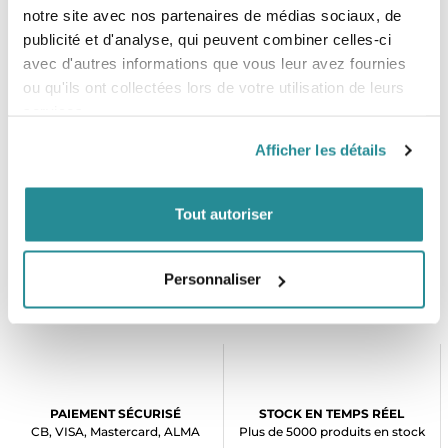
- Inserts pour straps.
notre site avec nos partenaires de médias sociaux, de
- Attache leash.
publicité et d'analyse, qui peuvent combiner celles-ci
Tailles :
avec d'autres informations que vous leur avez fournies
ou qu'ils ont collectées lors de votre utilisation de leurs
5'4" : 166X67cm ( 80L )
services.
5'7" : 170X70cm ( 95L )
5'9" : 177X71cm ( 112L )
Afficher les détails
Tout autoriser
Personnaliser
PAIEMENT SÉCURISÉ
STOCK EN TEMPS RÉEL
CB, VISA, Mastercard, ALMA
Plus de 5000 produits en stock