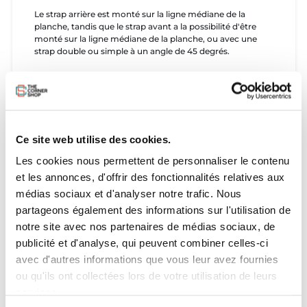
Le strap arrière est monté sur la ligne médiane de la
planche, tandis que le strap avant a la possibilité d'être
monté sur la ligne médiane de la planche, ou avec une
strap double ou simple à un angle de 45 degrés.
Les inserts US Box sur le pont inférieur permettent un
assemblage rapide et facile et un micro réglage. Ces
inserts sont compatibles avec n'importe quel système de
plaque de foil standard de 9 x 16,5 cm et sont connectés
au pont de la planche avec des inserts haute densité.
Ce site web utilise des cookies.
Vis recommandées pour les footstraps : Vis
Les cookies nous permettent de personnaliser le contenu
autotaraudeuses M6, 22 – 28 mm de long, selon
l'épaisseur de vos straps. Remarque : Footstraps vendus
et les annonces, d'offrir des fonctionnalités relatives aux
séparément.
médias sociaux et d'analyser notre trafic. Nous
partageons également des informations sur l'utilisation de
Taille :
notre site avec nos partenaires de médias sociaux, de
publicité et d'analyse, qui peuvent combiner celles-ci
4'6" x 24" x 3.4" 58L
4'8" x 26" x 3.8" 74L
avec d'autres informations que vous leur avez fournies
4'10" x 27.5" x 4" 85L
ou qu'ils ont collectées lors de votre utilisation de leurs
5'2" x 29.5" x 4.35" 105L
services.