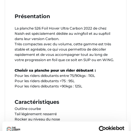
Présentation
La planche S26 Foil Hover Ultra Carbon 2022 de chez
Naish est spécialement dédiée au wingfoil et au supfoil
dans leur version Carbon.
Très compactes avec du volume, cette gamme est très
stable et agréable, ce qui vous permettra de décoller
rapidement et de vous accompagner tout au long de
votre progression en foil que ce soit en SUP ou en WING.
Choisir sa planche pour un rider débutant :
Pour les riders débutants entre 75/90kgs : 110L
Pour les riders débutants <75 : 95L
Pour les riders débutants >90kgs : 125L
Caractéristiques
Outline courbe
Tail légèrement resserré
Rocker au niveau du nose
Carène concave
Nombreux inserts pour positionner les footstraps à votre