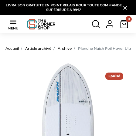
LIVRAISON GRATUITE EN POINT RELAIS POUR TOUTE COMMANDE
SUPÉRIEURE À 99€*
0

MENU
Accueil
Article archivé
Archive
Planche Naish Foil Hover Ultra
Epuisé