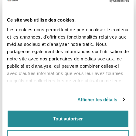
convenance
Ce site web utilise des cookies.
Dimensions
Les cookies nous permettent de personnaliser le contenu
75 L : 152, 4 x 61 x 10,7 cm
et les annonces, d'offrir des fonctionnalités relatives aux
85 L : 157,5 x 66 x 10,9 cm
médias sociaux et d'analyser notre trafic. Nous
95 L : 170,2 x 69,9 x 10,7 cm
110 L : 177,8 x 73,7 x 10,9 cm
partageons également des informations sur l'utilisation de
125 L : 193 x 78,7 x 11,2 cm
notre site avec nos partenaires de médias sociaux, de
publicité et d'analyse, qui peuvent combiner celles-ci
Vidéo
avec d'autres informations que vous leur avez fournies
ou qu'ils ont collectées lors de votre utilisation de leurs
services.
Afficher les détails
Tout autoriser