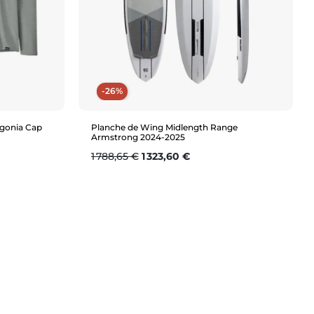
-26%
gonia Cap
Planche de Wing Midlength Range
Armstrong 2024-2025
Prix de base
Prix
1 788,65 €
1 323,60 €
Aperçu rapide
6'1 (75L)