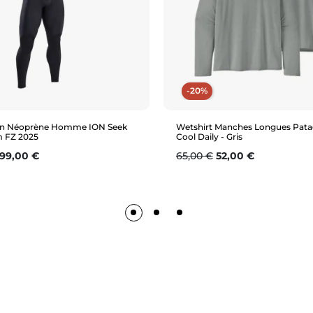
-20%
n Néoprène Homme ION Seek
Wetshirt Manches Longues Pata
 FZ 2025
Cool Daily - Gris
se
rix
Prix de base
Prix
99,00 €
65,00 €
52,00 €
Aperçu rapide
Aperçu rapide
ST
MS
M
L
XL
M
L
XL