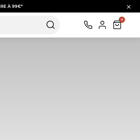
RE À 99€*
0